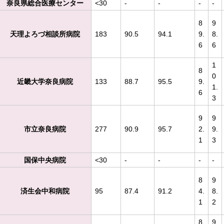
奈良県総合医療センター
<30
-
-
-
-
8
9
天理よろづ相談所病院
183
90.5
94.1
9.
8.
6
6
1
8
0
近畿大学奈良病院
133
88.7
95.5
9.
1.
6
3
9
9
市立奈良病院
277
90.9
95.7
2.
9.
1
3
国保中央病院
<30
-
-
-
-
8
9
済生会中和病院
95
87.4
91.2
4.
8.
1
2
8
9