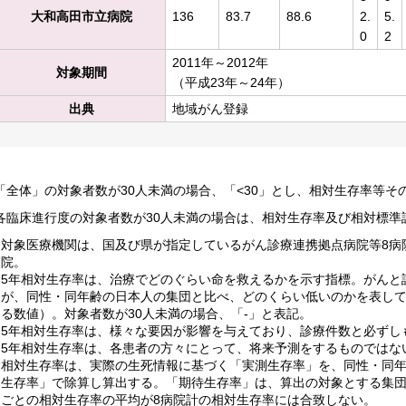
大和高田市立病院
136
83.7
88.6
2.
5.
0
2
2011年～2012年
対象期間
（平成23年～24年）
出典
地域がん登録
「全体」の対象者数が30人未満の場合、「<30」とし、相対生存率等そ
各臨床進行度の対象者数が30人未満の場合は、相対生存率及び相対標準
対象医療機関は、国及び県が指定しているがん診療連携拠点病院等8病院
院。
5年相対生存率は、治療でどのぐらい命を救えるかを示す指標。がんと
が、同性・同年齢の日本人の集団と比べ、どのくらい低いのかを表している
る数値）。対象者数が30人未満の場合、「-」と表記。
5年相対生存率は、様々な要因が影響を与えており、診療件数と必ずし
5年相対生存率は、各患者の方々にとって、将来予測をするものではな
相対生存率は、実際の生死情報に基づく「実測生存率」を、同性・同
生存率」で除算し算出する。「期待生存率」は、算出の対象とする集
ごとの相対生存率の平均が8病院計の相対生存率には合致しない。