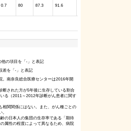
0.7
80
87.3
91.6
3.
9.
48
87.5
8
4
の他の項目を「-」と表記
誤差を「-」と表記
。南奈良総合医療センターは2016年開
診断された方が5年後に生存している割合
（2011～2012年診断がん患者に関す
も相関関係にはない。また、がん種ごとの
い。
年齢の日本人の集団の生存率である「期待
団の属性の程度によって異なるため、病院