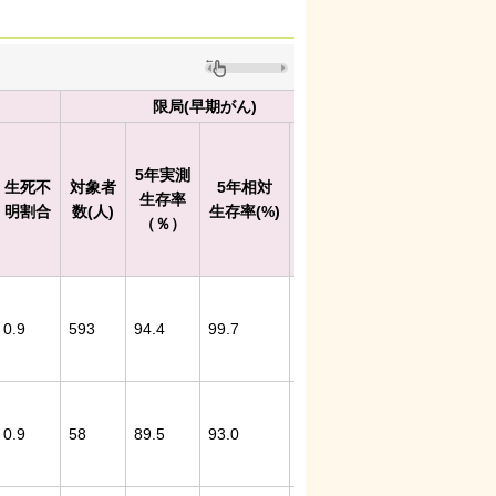
限局(早期がん)
領
95
％
5年実測
5年実測
生死不
対象者
5年相対
信
対象者
生存率
生存率
明割合
数(人)
生存率(%)
頼
数(人)
（％）
（％）
区
間
1
9
0
0.9
593
94.4
99.7
7.
299
85.2
1.
7
7
1
8
0
0.9
58
89.5
93.0
4.
42
83.3
1.
5
4