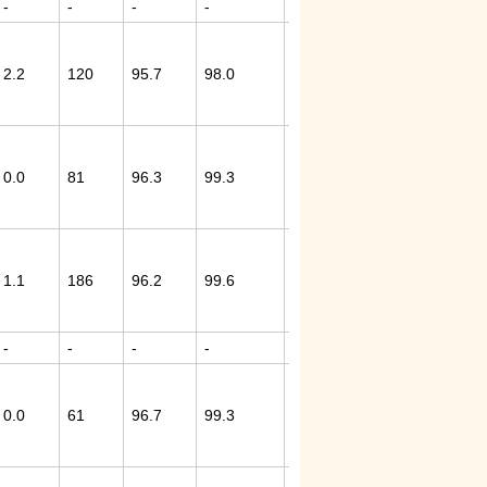
-
-
-
-
-
-
-
-
1
9
0
2.2
120
95.7
98.0
4.
53
86.5
1.
1
9
1
9
0
0.0
81
96.3
99.3
4.
41
82.9
3.
8
7
1
9
0
1.1
186
96.2
99.6
6.
77
86.8
2.
6
5
-
-
-
-
-
-
-
-
1
9
0
0.0
61
96.7
99.3
4.
26
-
4.
5
0
8
9