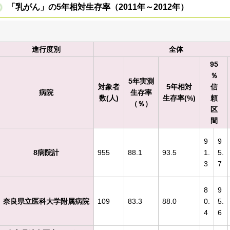
「乳がん」の5年相対生存率（2011年～2012年）
進行度別
全体
95
％
5年実測
対象者
5年相対
信
病院
生存率
数(人)
生存率(%)
頼
（％）
区
間
9
9
8病院計
955
88.1
93.5
1.
5.
3
7
8
9
奈良県立医科大学附属病院
109
83.3
88.0
0.
5.
4
6