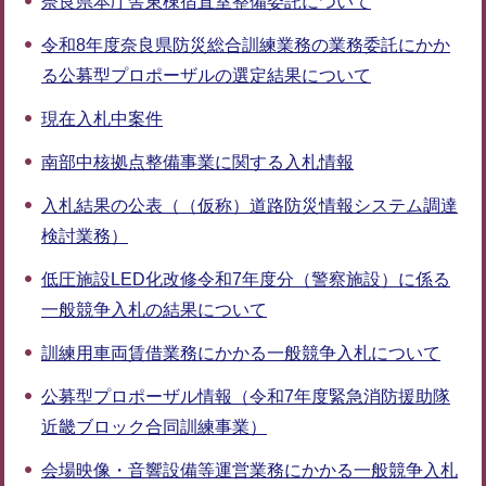
奈良県本庁舎東棟宿直室整備委託について
令和8年度奈良県防災総合訓練業務の業務委託にかか
る公募型プロポーザルの選定結果について
現在入札中案件
南部中核拠点整備事業に関する入札情報
入札結果の公表（（仮称）道路防災情報システム調達
検討業務）
低圧施設LED化改修令和7年度分（警察施設）に係る
一般競争入札の結果について
訓練用車両賃借業務にかかる一般競争入札について
公募型プロポーザル情報（令和7年度緊急消防援助隊
近畿ブロック合同訓練事業）
会場映像・音響設備等運営業務にかかる一般競争入札