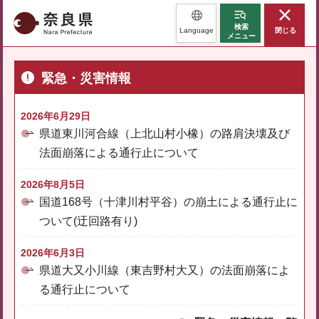
奈良県
検索
Language
閉じる
メニュー
緊急・災害情報
2026年6月29日
県道東川河合線（上北山村小橡）の路肩決壊及び
法面崩落による通行止について
2026年8月5日
国道168号（十津川村平谷）の崩土による通行止に
ついて(迂回路有り)
2026年6月3日
県道大又小川線（東吉野村大又）の法面崩落によ
る通行止について