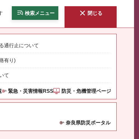
す
検索
メニュー
閉じる
る通行止について
路有り)
いて
覧
緊急・災害情報RSS
防災・危機管理ページ
奈良県防災ポータル