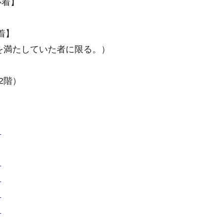
必着】
着】
を満たしていた者に限る。）
2階）
）
）
）
）
）