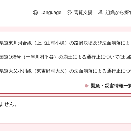
Language
閲覧支援
組織から探
県道東川河合線（上北山村小橡）の路肩決壊及び法面崩落によ
国道168号（十津川村平谷）の崩土による通行止について(迂回
県道大又小川線（東吉野村大又）の法面崩落による通行止につ
緊急・災害情報一
ません。