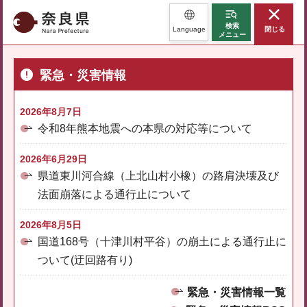
奈良県
検索
Language
閉じる
メニュー
緊急・災害情報
2026年8月7日
令和8年熊本地震への本県の対応等について
2026年6月29日
県道東川河合線（上北山村小橡）の路肩決壊及び
法面崩落による通行止について
2026年8月5日
国道168号（十津川村平谷）の崩土による通行止に
ついて(迂回路有り)
緊急・災害情報一覧