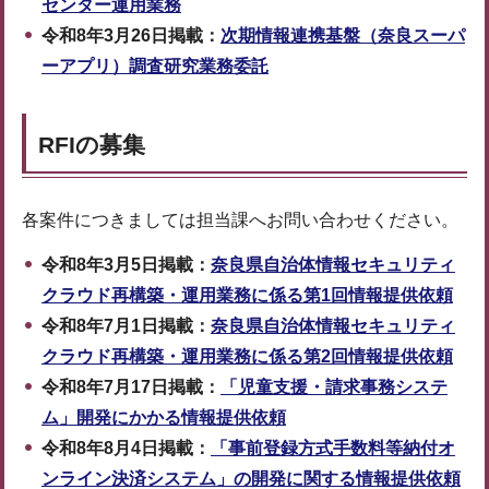
センター運用業務
令和8年3月26
日掲載：
次期情報連携基盤（奈良スーパ
ーアプリ）調査研究業務委託
RFIの募集
各案件につきましては担当課へお問い合わせください。
令和8年3月5日掲載：
奈良県自治体情報セキュリティ
クラウド再構築・運用業務に係る第1回情報提供依頼
令和8年7月1日掲載：
奈良県自治体情報セキュリティ
クラウド再構築・運用業務に係る第2回情報提供依頼
令和8年7月17日掲載：
「児童支援・請求事務システ
ム」開発にかかる情報提供依頼
令和8年8月4日掲載：
「事前登録方式手数料等納付オ
ンライン決済システム」の開発に関する情報提供依頼