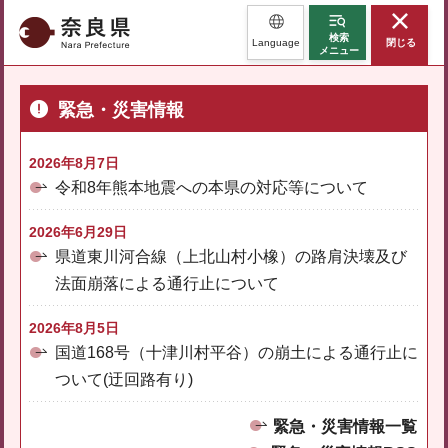
奈良県
検索
Language
閉じる
メニュー
緊急・災害情報
2026年8月7日
令和8年熊本地震への本県の対応等について
2026年6月29日
県道東川河合線（上北山村小橡）の路肩決壊及び
法面崩落による通行止について
2026年8月5日
国道168号（十津川村平谷）の崩土による通行止に
ついて(迂回路有り)
緊急・災害情報一覧