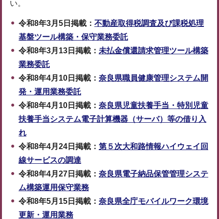
い。
令和8年3月5日掲載：
不動産取得税調査及び課税処理
基盤ツール構築・保守業務委託
令和8年3月13日掲載：
未払金償還請求管理ツール構築
業務委託
令和8年4月10日掲載：
奈良県職員健康管理システム開
発・運用業務委託
令和8年4月10日掲載：
奈良県児童扶養手当・特別児童
扶養手当システム電子計算機器（サーバ）等の借り入
れ
令和8年4月24日掲載：
第５次大和路情報ハイウェイ回
線サービスの調達
令和8年4月27日掲載：
奈良県電子納品保管管理システ
ム構築運用保守業務
令和8年5月15日掲載：
奈良県全庁モバイルワーク環境
更新・運用業務