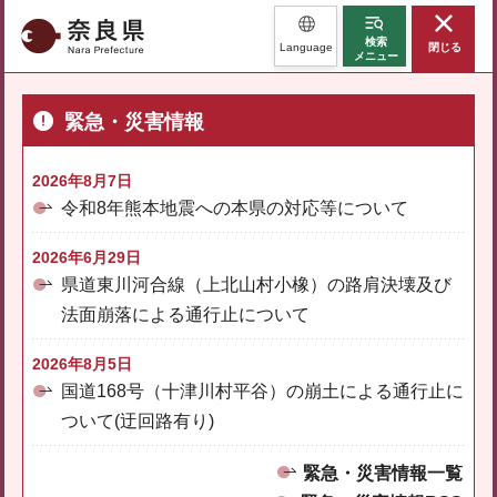
奈良県
検索
Language
閉じる
メニュー
緊急・災害情報
2026年8月7日
令和8年熊本地震への本県の対応等について
2026年6月29日
県道東川河合線（上北山村小橡）の路肩決壊及び
法面崩落による通行止について
2026年8月5日
国道168号（十津川村平谷）の崩土による通行止に
ついて(迂回路有り)
緊急・災害情報一覧