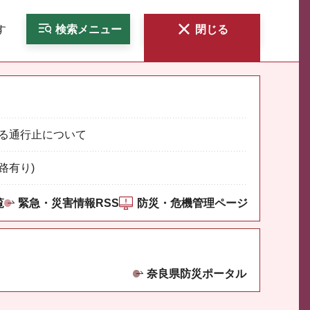
す
検索
メニュー
閉じる
る通行止について
路有り)
覧
緊急・災害情報RSS
防災・危機管理ページ
奈良県防災ポータル