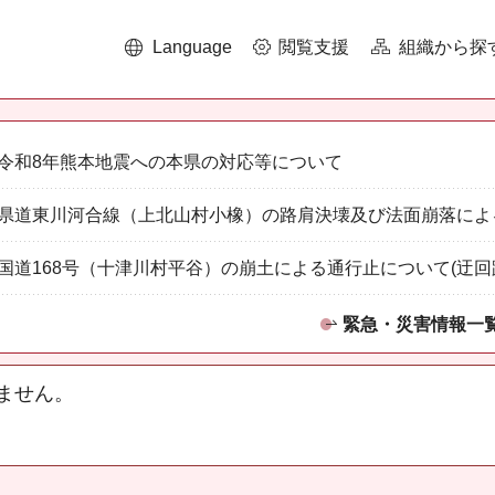
Language
閲覧支援
組織から探
令和8年熊本地震への本県の対応等について
県道東川河合線（上北山村小橡）の路肩決壊及び法面崩落によ
国道168号（十津川村平谷）の崩土による通行止について(迂回
緊急・災害情報一
ません。