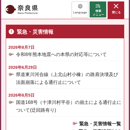
奈良県
検索
Language
閉じる
メニュー
緊急・災害情報
2026年8月7日
令和8年熊本地震への本県の対応等について
2026年6月29日
県道東川河合線（上北山村小橡）の路肩決壊及び
法面崩落による通行止について
2026年8月5日
国道168号（十津川村平谷）の崩土による通行止に
ついて(迂回路有り)
緊急・災害情報一覧