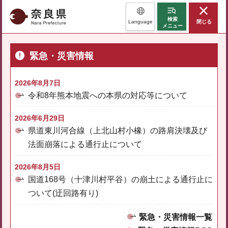
奈良県
検索
Language
閉じる
メニュー
緊急・災害情報
2026年8月7日
令和8年熊本地震への本県の対応等について
2026年6月29日
県道東川河合線（上北山村小橡）の路肩決壊及び
法面崩落による通行止について
2026年8月5日
国道168号（十津川村平谷）の崩土による通行止に
ついて(迂回路有り)
緊急・災害情報一覧