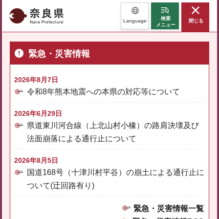
奈良県
検索
Language
閉じる
メニュー
緊急・災害情報
2026年8月7日
令和8年熊本地震への本県の対応等について
2026年6月29日
県道東川河合線（上北山村小橡）の路肩決壊及び
法面崩落による通行止について
2026年8月5日
国道168号（十津川村平谷）の崩土による通行止に
ついて(迂回路有り)
緊急・災害情報一覧