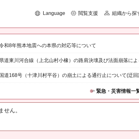
Language
閲覧支援
組織から探
令和8年熊本地震への本県の対応等について
県道東川河合線（上北山村小橡）の路肩決壊及び法面崩落によ
国道168号（十津川村平谷）の崩土による通行止について(迂回
緊急・災害情報一
ません。