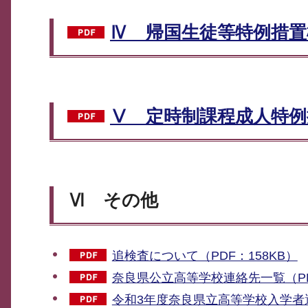
Ⅳ 帰国生徒等特例措置概
Ⅴ 定時制課程成人特例措
Ⅵ その他
追検査について（PDF：158KB）
奈良県公立高等学校連絡先一覧（PDF
令和3年度奈良県立高等学校入学者選