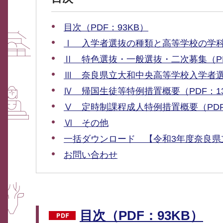
目次（PDF：93KB）
Ⅰ 入学者選抜の種類と高等学校の学
Ⅱ 特色選抜・一般選抜・二次募集（PD
Ⅲ 奈良県立大和中央高等学校入学者
Ⅳ 帰国生徒等特例措置概要（PDF：13
Ⅴ 定時制課程成人特例措置概要（PDF：
Ⅵ その他
一括ダウンロード 【令和3年度奈良県
お問い合わせ
目次（PDF：93KB）