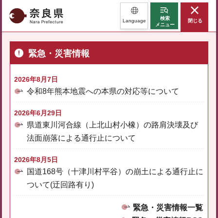
奈良県
検索
Language
閉じる
メニュー
緊急・災害情報
2026年8月7日
令和8年熊本地震への本県の対応等について
2026年6月29日
県道東川河合線（上北山村小橡）の路肩決壊及び
法面崩落による通行止について
2026年8月5日
国道168号（十津川村平谷）の崩土による通行止に
ついて(迂回路有り)
緊急・災害情報一覧