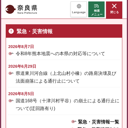
奈良県
検索
Language
閉じる
メニュー
緊急・災害情報
2026年8月7日
令和8年熊本地震への本県の対応等について
2026年6月29日
県道東川河合線（上北山村小橡）の路肩決壊及び
法面崩落による通行止について
2026年8月5日
国道168号（十津川村平谷）の崩土による通行止に
ついて(迂回路有り)
緊急・災害情報一覧