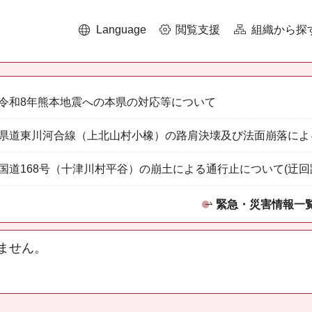
Language
閲覧支援
組織から探
令和8年熊本地震への本県の対応等について
県道東川河合線（上北山村小橡）の路肩決壊及び法面崩落によ
国道168号（十津川村平谷）の崩土による通行止について(迂回
緊急・災害情報一
ません。