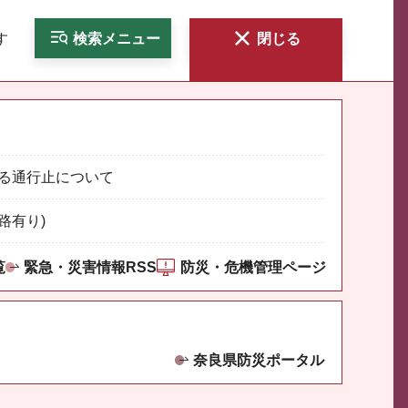
す
検索
メニュー
閉じる
る通行止について
路有り)
覧
緊急・災害情報RSS
防災・危機管理ページ
奈良県防災ポータル