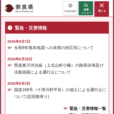
奈良県
検索
Language
閉じる
メニュー
緊急・災害情報
2026年8月7日
令和8年熊本地震への本県の対応等について
2026年6月29日
県道東川河合線（上北山村小橡）の路肩決壊及び
法面崩落による通行止について
2026年8月5日
国道168号（十津川村平谷）の崩土による通行止に
ついて(迂回路有り)
緊急・災害情報一覧