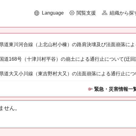
Language
閲覧支援
組織から探
県道東川河合線（上北山村小橡）の路肩決壊及び法面崩落によ
国道168号（十津川村平谷）の崩土による通行止について(迂回
県道大又小川線（東吉野村大又）の法面崩落による通行止につ
緊急・災害情報一
ません。