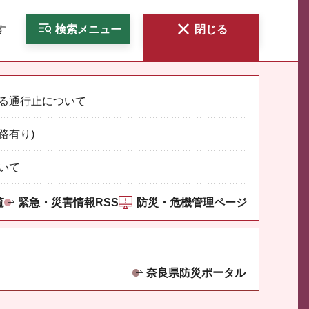
す
検索
メニュー
閉じる
る通行止について
路有り)
いて
覧
緊急・災害情報RSS
防災・危機管理ページ
奈良県防災ポータル