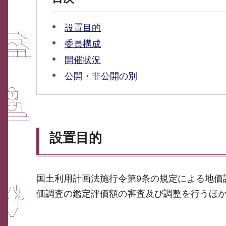
設置目的
委員構成
開催状況
公開・非公開の別
設置目的
国土利用計画法施行令第9条の規定による地価
価調査の鑑定評価額の審査及び調整を行うほ