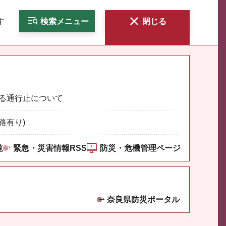
す
検索
メニュー
閉じる
る通行止について
路有り)
覧
緊急・災害情報RSS
防災・危機管理ページ
奈良県防災ポータル