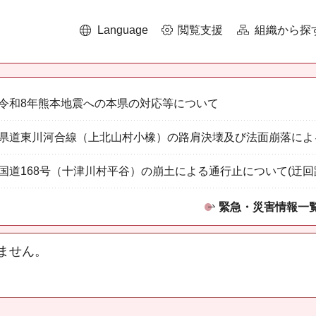
Language
閲覧支援
組織から探
令和8年熊本地震への本県の対応等について
県道東川河合線（上北山村小橡）の路肩決壊及び法面崩落によ
国道168号（十津川村平谷）の崩土による通行止について(迂回
緊急・災害情報一
ません。