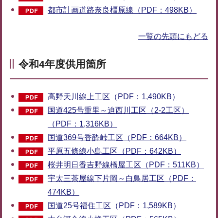
都市計画道路奈良橿原線（PDF：498KB）
一覧の先頭にもどる
令和4年度供用箇所
高野天川線上工区（PDF：1,490KB）
国道425号重里～迫西川工区（2-2工区）
（PDF：1,316KB）
国道369号香酔峠工区（PDF：664KB）
平原五條線小島工区（PDF：642KB）
桜井明日香吉野線橋屋工区（PDF：511KB）
宇太三茶屋線下片岡～白鳥居工区（PDF：
474KB）
国道25号福住工区（PDF：1,589KB）