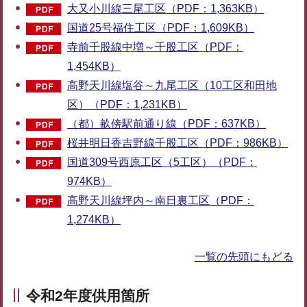
大又小川線三尾工区（PDF：1,363KB）
国道25号福住工区（PDF：1,609KB）
寺前千股線中増～千股工区（PDF：
1,454KB）
高野天川線塩谷～九尾工区（10工区和田地
区）（PDF：1,231KB）
（都）畝傍駅前通り線（PDF：637KB）
桜井明日香吉野線千股工区（PDF：986KB）
国道309号西原工区（5工区）（PDF：
974KB）
高野天川線坪内～南日裏工区（PDF：
1,274KB）
一覧の先頭にもどる
令和2年度供用箇所