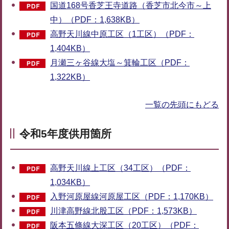
国道168号香芝王寺道路（香芝市北今市～上
中）（PDF：1,638KB）
高野天川線中原工区（1工区）（PDF：
1,404KB）
月瀬三ヶ谷線大塩～箕輪工区（PDF：
1,322KB）
一覧の先頭にもどる
令和5年度供用箇所
高野天川線上工区（34工区）（PDF：
1,034KB）
入野河原屋線河原屋工区（PDF：1,170KB）
川津高野線北股工区（PDF：1,573KB）
阪本五條線大深工区（20工区）（PDF：