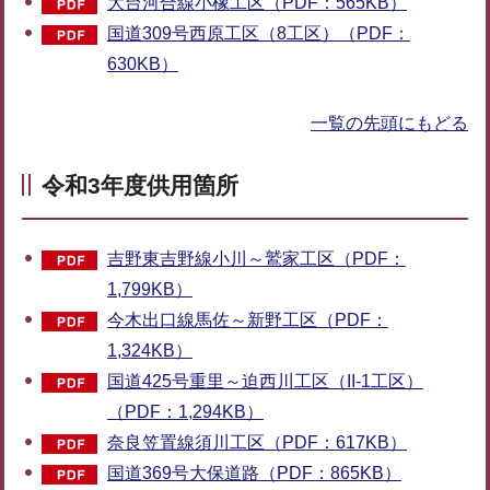
大台河合線小橡工区（PDF：565KB）
国道309号西原工区（8工区）（PDF：
630KB）
一覧の先頭にもどる
令和3年度供用箇所
吉野東吉野線小川～鷲家工区（PDF：
1,799KB）
今木出口線馬佐～新野工区（PDF：
1,324KB）
国道425号重里～迫西川工区（II-1工区）
（PDF：1,294KB）
奈良笠置線須川工区（PDF：617KB）
国道369号大保道路（PDF：865KB）