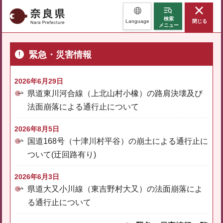
奈良県
検索
Language
閉じる
メニュー
緊急・災害情報
2026年6月29日
県道東川河合線（上北山村小橡）の路肩決壊及び
法面崩落による通行止について
2026年8月5日
国道168号（十津川村平谷）の崩土による通行止に
ついて(迂回路有り)
2026年6月3日
県道大又小川線（東吉野村大又）の法面崩落によ
る通行止について