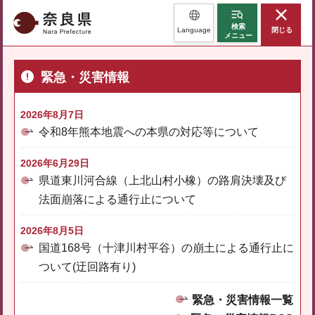
奈良県
検索
Language
閉じる
メニュー
緊急・災害情報
2026年8月7日
令和8年熊本地震への本県の対応等について
2026年6月29日
県道東川河合線（上北山村小橡）の路肩決壊及び
法面崩落による通行止について
2026年8月5日
国道168号（十津川村平谷）の崩土による通行止に
ついて(迂回路有り)
緊急・災害情報一覧