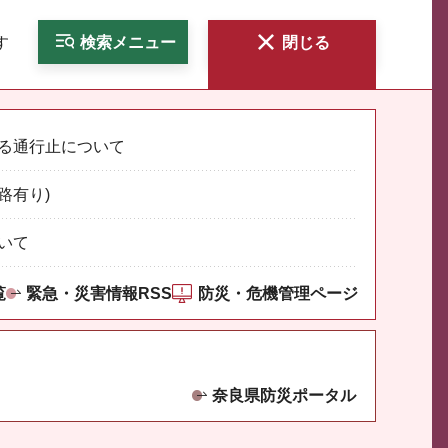
す
検索
メニュー
閉じる
る通行止について
路有り)
いて
覧
緊急・災害情報RSS
防災・危機管理ページ
奈良県防災ポータル