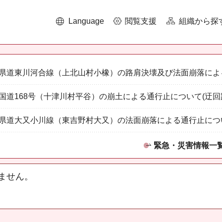
Language
閲覧支援
組織から探
県道東川河合線（上北山村小橡）の路肩決壊及び法面崩落によ
国道168号（十津川村平谷）の崩土による通行止について(迂回
県道大又小川線（東吉野村大又）の法面崩落による通行止につ
緊急・災害情報一
ません。