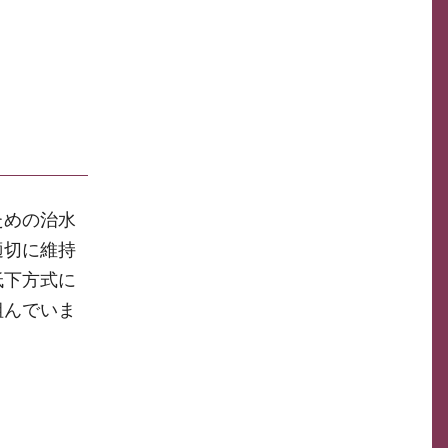
ための治水
適切に維持
低下方式に
組んでいま