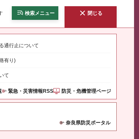
す
検索
メニュー
閉じる
る通行止について
路有り)
いて
覧
緊急・災害情報RSS
防災・危機管理ページ
奈良県防災ポータル