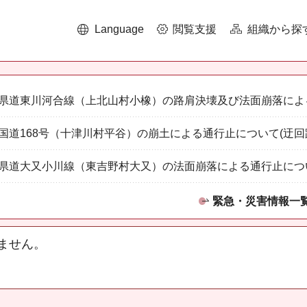
Language
閲覧支援
組織から探
県道東川河合線（上北山村小橡）の路肩決壊及び法面崩落によ
国道168号（十津川村平谷）の崩土による通行止について(迂回
県道大又小川線（東吉野村大又）の法面崩落による通行止につ
緊急・災害情報一
ません。