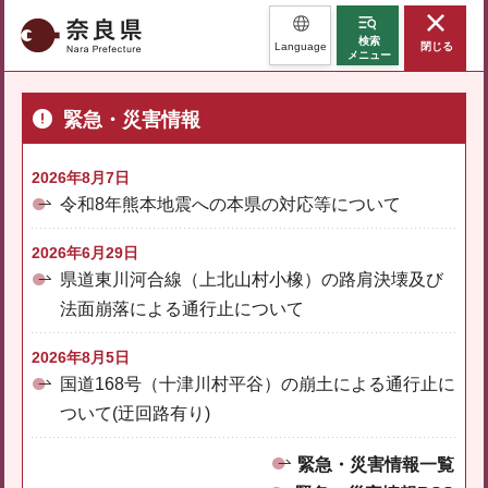
奈良県
検索
Language
閉じる
メニュー
緊急・災害情報
2026年8月7日
令和8年熊本地震への本県の対応等について
2026年6月29日
県道東川河合線（上北山村小橡）の路肩決壊及び
法面崩落による通行止について
2026年8月5日
国道168号（十津川村平谷）の崩土による通行止に
ついて(迂回路有り)
緊急・災害情報一覧