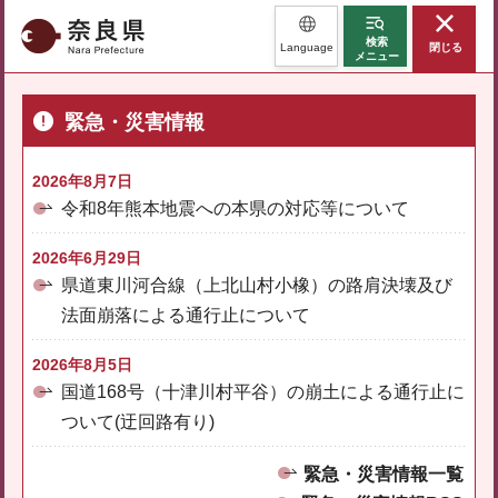
奈良県
検索
Language
閉じる
メニュー
緊急・災害情報
2026年8月7日
令和8年熊本地震への本県の対応等について
2026年6月29日
県道東川河合線（上北山村小橡）の路肩決壊及び
法面崩落による通行止について
2026年8月5日
国道168号（十津川村平谷）の崩土による通行止に
ついて(迂回路有り)
緊急・災害情報一覧