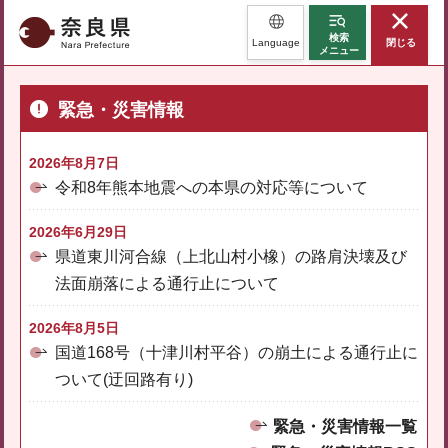
奈良県
検索
Language
閉じる
メニュー
緊急・災害情報
2026年8月7日
令和8年熊本地震への本県の対応等について
2026年6月29日
県道東川河合線（上北山村小橡）の路肩決壊及び
法面崩落による通行止について
2026年8月5日
国道168号（十津川村平谷）の崩土による通行止に
ついて(迂回路有り)
緊急・災害情報一覧