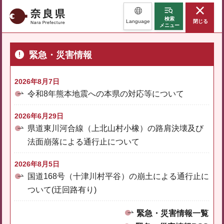
奈良県
検索
Language
閉じる
メニュー
緊急・災害情報
2026年8月7日
令和8年熊本地震への本県の対応等について
2026年6月29日
県道東川河合線（上北山村小橡）の路肩決壊及び
法面崩落による通行止について
2026年8月5日
国道168号（十津川村平谷）の崩土による通行止に
ついて(迂回路有り)
緊急・災害情報一覧