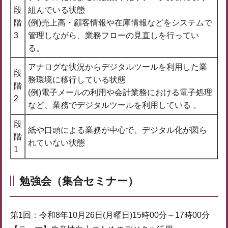
段
組んでいる状態
階
(例)売上高・顧客情報や在庫情報などをシステムで
3
管理しながら、業務フローの見直しを行ってい
る。
アナログな状況からデジタルツールを利用した業
段
務環境に移行している状態
階
(例)電子メールの利用や会計業務における電子処理
2
など、業務でデジタルツールを利用している 。
段
紙や口頭による業務が中心で、デジタル化が図ら
階
れていない状態
1
勉強会（集合セミナー）
第1回：令和8年10月26日(月曜日)15時00分～17時00分