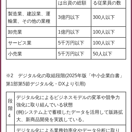
は出資の総額
る従業員の数
製造業、建設業、運
3億円以下
300人以下
輸業、その他の業種
卸売業
1億円以下
100人以下
サービス業
5千万円以下
100人以下
小売業
5千万円以下
50人以下
※2 デジタル化の取組段階(2025年版「中小企業白書」
第1部第5節デジタル化・DXより引用)
デジタル化によるビジネスモデルの変革や競争力
段
強化に取り組んでいる状態
階
(例)システム上で蓄積したデータを活用して販路拡
4
大、新商品開発を実践している。
デジタル化による業務効率化やデータ分析に取り