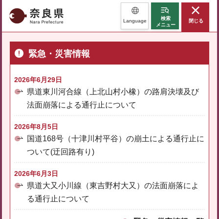
奈良県
検索
Language
閉じる
メニュー
緊急・災害情報
2026年6月29日
県道東川河合線（上北山村小橡）の路肩決壊及び
法面崩落による通行止について
2026年8月5日
国道168号（十津川村平谷）の崩土による通行止に
ついて(迂回路有り)
2026年6月3日
県道大又小川線（東吉野村大又）の法面崩落によ
る通行止について