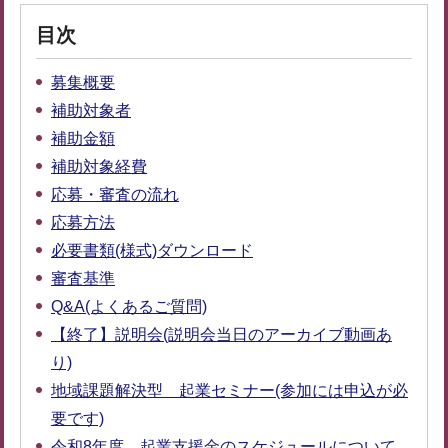
目次
募集概要
補助対象者
補助金額
補助対象経費
応募・審査の流れ
応募方法
必要書類(様式)ダウンロード
審査基準
Q&A(よくあるご質問)
【終了】説明会(説明会当日のアーカイブ動画あ
り)
地域課題解決型 起業セミナー(参加には申込が必
要です)
令和8年度 起業支援金のスケジュールについて