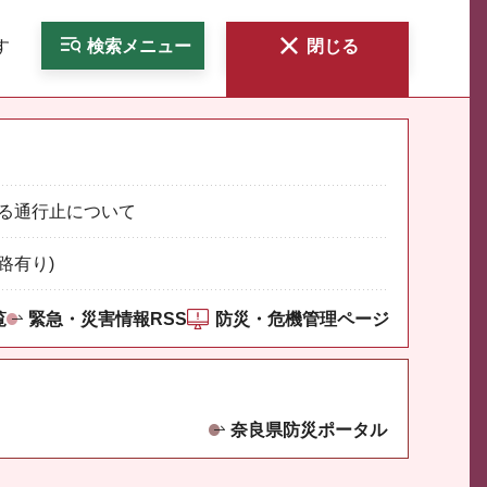
す
検索
メニュー
閉じる
る通行止について
路有り)
覧
緊急・災害情報RSS
防災・危機管理ページ
奈良県防災ポータル