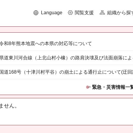
Language
閲覧支援
組織から探
令和8年熊本地震への本県の対応等について
県道東川河合線（上北山村小橡）の路肩決壊及び法面崩落によ
国道168号（十津川村平谷）の崩土による通行止について(迂回
緊急・災害情報一
ません。