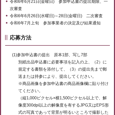
令和6年6月21日(金曜日) 参加申込書の提出期限、一
次審査
令和6年6月26日(水曜日)～28日(金曜日) 二次審査
令和6年7月上旬 参加事業者の決定及び結果通知
応募方法
(1)参加申込書の提出 原本1部、写し7部
別紙出品申込書に必要事項を記入の上、（2）に
規定する書類を添付して、（3）の提出先まで郵
送または持参により、提出してください。
※商品画像を参加申込書の商品画像欄に貼り付け
てください。
（縦1,000ピクセル×横1,500ピクセル以上で、解
像度300dpi以上の解像度を有するJPG又はEPS形
式の写真であって背景が明るいところで撮影した