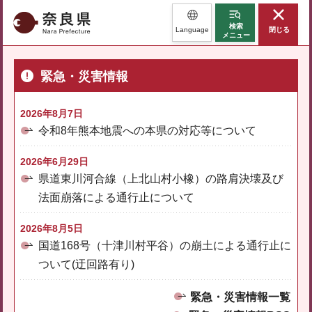
奈良県
検索
Language
閉じる
メニュー
緊急・災害情報
2026年8月7日
令和8年熊本地震への本県の対応等について
2026年6月29日
県道東川河合線（上北山村小橡）の路肩決壊及び
法面崩落による通行止について
2026年8月5日
国道168号（十津川村平谷）の崩土による通行止に
ついて(迂回路有り)
緊急・災害情報一覧