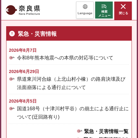
奈良県
検索
Language
閉じる
メニュー
緊急・災害情報
2026年8月7日
令和8年熊本地震への本県の対応等について
2026年6月29日
県道東川河合線（上北山村小橡）の路肩決壊及び
法面崩落による通行止について
2026年8月5日
国道168号（十津川村平谷）の崩土による通行止に
ついて(迂回路有り)
緊急・災害情報一覧