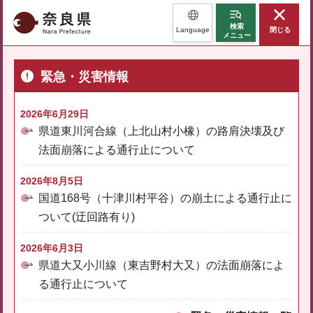
奈良県
検索
Language
閉じる
メニュー
緊急・災害情報
2026年6月29日
県道東川河合線（上北山村小橡）の路肩決壊及び
法面崩落による通行止について
2026年8月5日
国道168号（十津川村平谷）の崩土による通行止に
ついて(迂回路有り)
2026年6月3日
県道大又小川線（東吉野村大又）の法面崩落によ
る通行止について