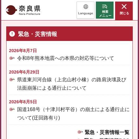
奈良県
検索
Language
閉じる
メニュー
緊急・災害情報
2026年8月7日
令和8年熊本地震への本県の対応等について
2026年6月29日
県道東川河合線（上北山村小橡）の路肩決壊及び
法面崩落による通行止について
2026年8月5日
国道168号（十津川村平谷）の崩土による通行止に
ついて(迂回路有り)
緊急・災害情報一覧