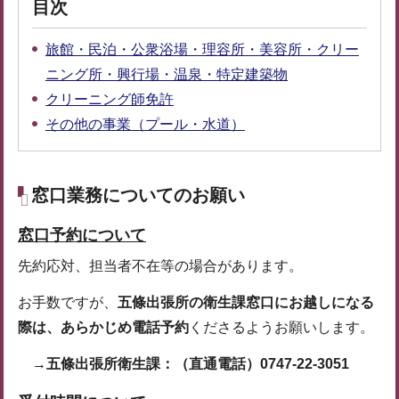
目次
旅館・民泊・公衆浴場・理容所・美容所・クリー
ニング所・興行場・温泉・特定建築物
クリーニング師免許
その他の事業（プール・水道）
窓口業務についてのお願い
窓口予約について
先約応対、担当者不在等の場合があります。
お手数ですが、
五條出張所の
衛生課窓口にお越しになる
際は、あらかじめ電話予約
くださるようお願いします。
→
五條出張所衛生課：（直通電話）0747-22-3051