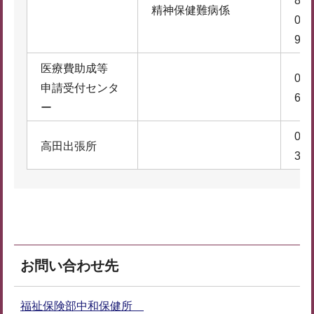
8
精神保健難病係
074
9
医療費助成等
074
申請受付センタ
6
ー
074
高田出張所
3
お問い合わせ先
福祉保険部中和保健所