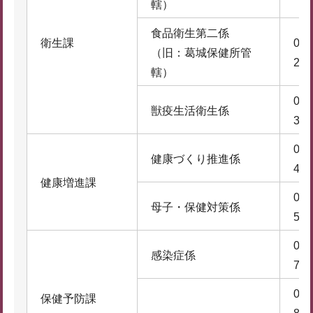
轄）
食品衛生第二係
衛生課
074
（旧：葛城保健所管
2
轄）
074
獣疫生活衛生係
3
074
健康づくり推進係
4
健康増進課
074
母子・保健対策係
5
074
感染症係
7
074
保健予防課