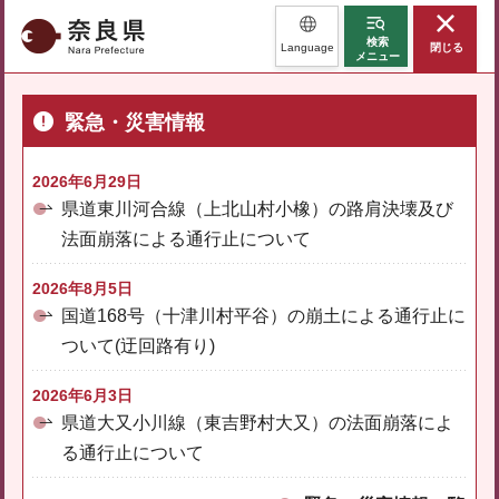
奈良県
検索
Language
閉じる
メニュー
緊急・災害情報
2026年6月29日
県道東川河合線（上北山村小橡）の路肩決壊及び
法面崩落による通行止について
2026年8月5日
国道168号（十津川村平谷）の崩土による通行止に
ついて(迂回路有り)
2026年6月3日
県道大又小川線（東吉野村大又）の法面崩落によ
る通行止について