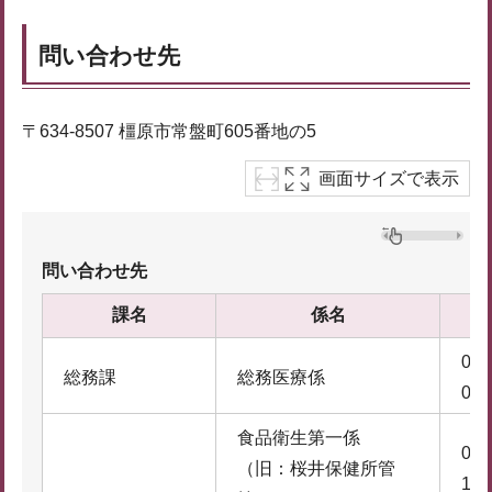
問い合わせ先
〒634-8507 橿原市常盤町605番地の5
画面サイズで表示
問い合わせ先
課名
係名
074
総務課
総務医療係
0
食品衛生第一係
074
（旧：桜井保健所管
1