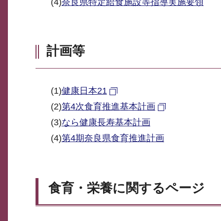
(4)
奈良県特定給食施設等指導実施要領
計画等
(1)
健康日本21
(2)
第4次食育推進基本計画
(3)
なら健康長寿基本計画
(4)
第4期奈良県食育推進計画
食育・栄養に関するページ