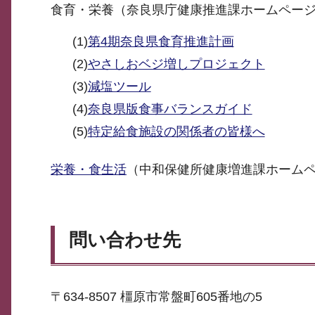
食育・栄養（奈良県庁健康推進課ホームペー
(1)
第4期奈良県食育推進計画
(2)
やさしおベジ増しプロジェクト
(3)
減塩ツール
(4)
奈良県版食事バランスガイド
(5)
特定給食施設の関係者の皆様へ
栄養・食生活
（中和保健所健康増進課ホーム
問い合わせ先
〒634-8507 橿原市常盤町605番地の5