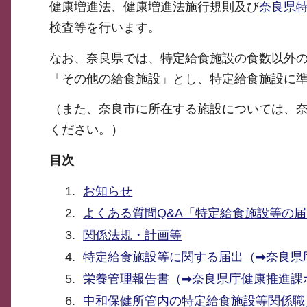
健康増進法、健康増進法施行規則及び
奈良県
検査等を行います。
なお、奈良県では、特定給食施設の食数以外の要
「その他の給食施設」とし、特定給食施設に
（また、奈良市に所在する施設については、
ください。）
目次
お知らせ
よくある質問Q&A「特定給食施設等の
関係法規・計画等
特定給食施設等に関する届出（➡奈良県
栄養管理報告書（➡奈良県庁健康推進課
中和保健所管内の特定給食施設等関係職