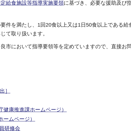
特定給食施設等指導実施要領
に基づき、必要な援助及び
件を満たし、1回20食以上又は1日50食以上である給
準じて取り扱います。
奈良市において指導要領等を定めていますので、直接お
届出］
庁健康推進課ホームページ）
ホームページ）
員研修会