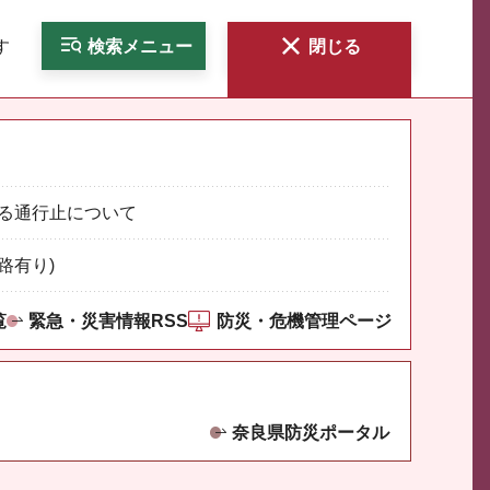
す
検索
メニュー
閉じる
る通行止について
路有り)
覧
緊急・災害情報RSS
防災・危機管理ページ
奈良県防災ポータル