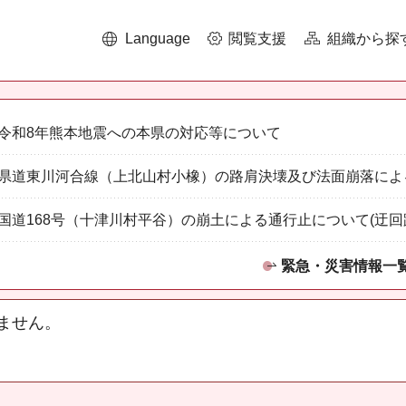
Language
閲覧支援
組織から探
令和8年熊本地震への本県の対応等について
県道東川河合線（上北山村小橡）の路肩決壊及び法面崩落によ
国道168号（十津川村平谷）の崩土による通行止について(迂回
緊急・災害情報一
ません。