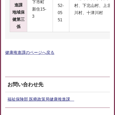
下市町
進課
52-
村、下北山村、上北
新住15-
地域保
05
川村、十津川村
3
健第三
51
係
健康推進課のページへ戻る
お問い合わせ先
福祉保険部 医療政策局健康推進課