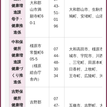
大和郡
健康増
43-
山市満
大和郡山市、生駒市
進課
51-
願寺町6
鳩町、安堵町、山添
母子・
01
0-1
健康推
96
進係
中和保
橿原市
健所
07
大和高田市、橿原市
常盤町6
健康増
44-
城市、宇陀市、川西
05-5
進課
48-
、三宅町、田原本町
（橿原
健康づ
30
日香村、上牧町、
総合庁
くり推
34
王寺町、広陵町、河
舎内）
進係
吉野保
健所
07
吉野郡
健康増
47-
五條市、吉野町、大