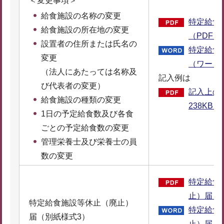
＜変更事項＞
給食施設の名称の変更
特定給食
給食施設の所在地の変更
（PDF：1
設置者の住所または氏名の
特定給食
変更
（ワード：
（法人にあたっては名称及
記入例は
び代表者の変更）
記入上の
給食施設の種類の変更
238KB）
1日の予定給食数及び各食
ごとの予定給食数の変更
管理栄養士及び栄養士の員
数の変更
特定給食
止）届（P
特定給食施設等休止（廃止）
特定給食
届（別紙様式3）
止）届（