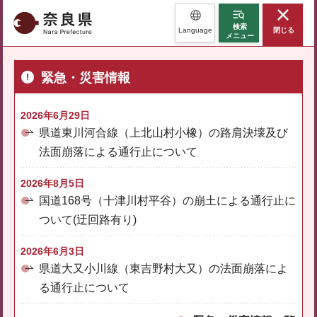
奈良県
検索
Language
閉じる
メニュー
緊急・災害情報
2026年6月29日
県道東川河合線（上北山村小橡）の路肩決壊及び
法面崩落による通行止について
2026年8月5日
国道168号（十津川村平谷）の崩土による通行止に
ついて(迂回路有り)
2026年6月3日
県道大又小川線（東吉野村大又）の法面崩落によ
る通行止について