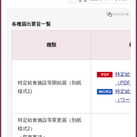
各種届出要旨一覧
種類
様
特定給食
特定給食施設等開始届（別紙
（PDF：1
様式1)
特定給食
（ワード：
特定給食施設等変更届（別紙
様式2）