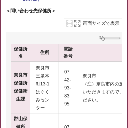
＜問い合わせ先保健所＞
画面サイズで表示
保健所
電話
住所
名
番号
奈良市
07
奈良市
三条本
奈良市
42-
保健所
町13-1
（注）奈良市内の施
93-
保健衛
はぐく
いただきますので、
83
生課
みセン
ださい。
95
ター
郡山保
健所
07