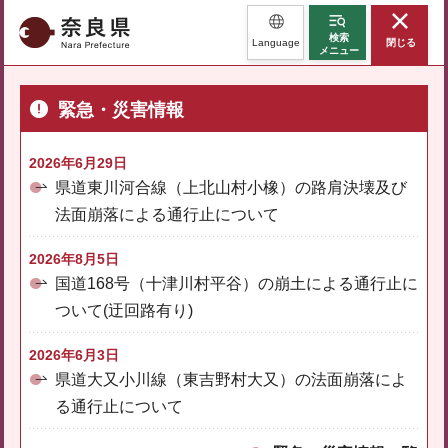
奈良県
検索
Language
閉じる
メニュー
緊急・災害情報
2026年6月29日
県道東川河合線（上北山村小橡）の路肩決壊及び
法面崩落による通行止について
2026年8月5日
国道168号（十津川村平谷）の崩土による通行止に
ついて(迂回路有り)
2026年6月3日
県道大又小川線（東吉野村大又）の法面崩落によ
る通行止について