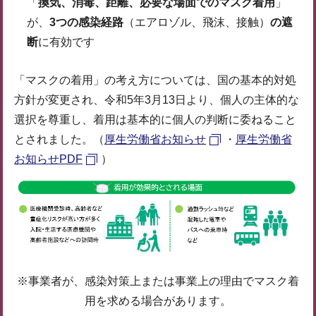
「
換気、消毒、距離、必要な場面でのマスク着用
」
が、
3つの感染経路
（エアロゾル、飛沫、接触）
の遮
断
に有効です
「マスクの着用」の考え方については、国の基本的対処
方針が変更され、令和5年3月13日より、個人の主体的な
選択を尊重し、着用は基本的に個人の判断に委ねること
とされました。（
厚生労働省お知らせ
・
厚生労働省
お知らせPDF
）
※事業者が、感染対策上または事業上の理由でマスク着
用を求める場合があります。