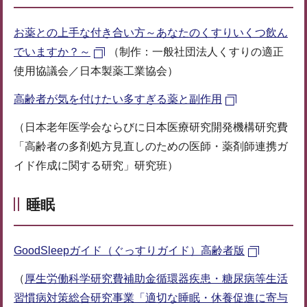
お薬との上手な付き合い方～あなたのくすりいくつ飲ん
でいますか？～
（制作：一般社団法人くすりの適正
使用協議会／日本製薬工業協会）
高齢者が気を付けたい多すぎる薬と副作用
（日本老年医学会ならびに日本医療研究開発機構研究費
「高齢者の多剤処方見直しのための医師・薬剤師連携ガ
イド作成に関する研究」研究班）
睡眠
GoodSleepガイド（ぐっすりガイド）高齢者版
（
厚生労働科学研究費補助金循環器疾患・糖尿病等生活
習慣病対策総合研究事業「適切な睡眠・休養促進に寄与