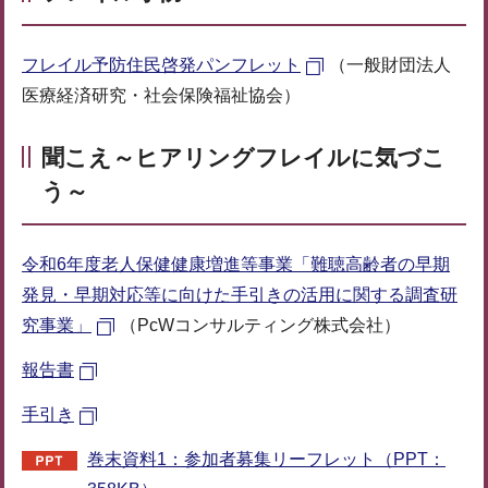
フレイル予防住民啓発パンフレット
（一般財団法人
医療経済研究・社会保険福祉協会）
聞こえ～ヒアリングフレイルに気づこ
う～
令和6年度老人保健健康増進等事業「難聴高齢者の早期
発見・早期対応等に向けた手引きの活用に関する調査研
究事業」
（PcWコンサルティング株式会社）
報告書
手引き
巻末資料1：参加者募集リーフレット（PPT：