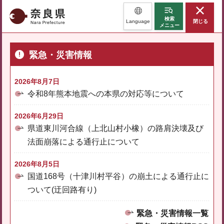
奈良県
検索
Language
閉じる
メニュー
緊急・災害情報
2026年8月7日
令和8年熊本地震への本県の対応等について
2026年6月29日
県道東川河合線（上北山村小橡）の路肩決壊及び
法面崩落による通行止について
2026年8月5日
国道168号（十津川村平谷）の崩土による通行止に
ついて(迂回路有り)
緊急・災害情報一覧