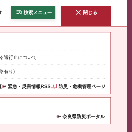
す
検索
メニュー
閉じる
る通行止について
路有り)
覧
緊急・災害情報RSS
防災・危機管理ページ
奈良県防災ポータル