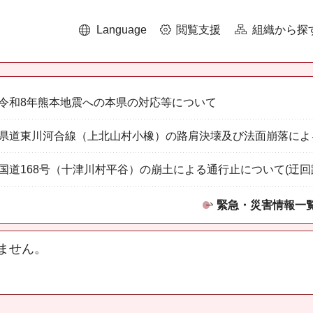
Language
閲覧支援
組織から探
令和8年熊本地震への本県の対応等について
県道東川河合線（上北山村小橡）の路肩決壊及び法面崩落によ
国道168号（十津川村平谷）の崩土による通行止について(迂回
緊急・災害情報一
ません。