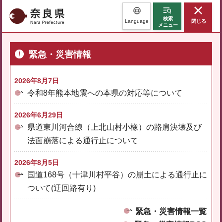
奈良県
検索
Language
閉じる
メニュー
緊急・災害情報
2026年8月7日
令和8年熊本地震への本県の対応等について
2026年6月29日
県道東川河合線（上北山村小橡）の路肩決壊及び
法面崩落による通行止について
2026年8月5日
国道168号（十津川村平谷）の崩土による通行止に
ついて(迂回路有り)
緊急・災害情報一覧