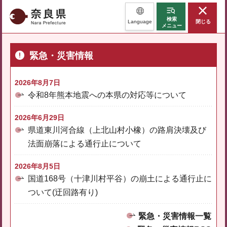
奈良県
検索
Language
閉じる
メニュー
緊急・災害情報
2026年8月7日
令和8年熊本地震への本県の対応等について
2026年6月29日
県道東川河合線（上北山村小橡）の路肩決壊及び
法面崩落による通行止について
2026年8月5日
国道168号（十津川村平谷）の崩土による通行止に
ついて(迂回路有り)
緊急・災害情報一覧