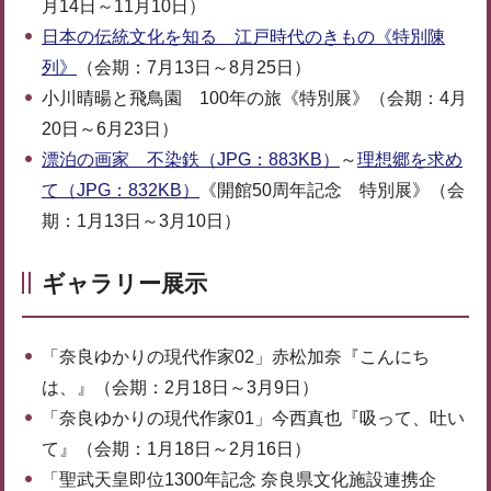
月14日～11月10日）
日本の伝統文化を知る 江戸時代のきもの《特別陳
列》
（会期：7月13日～8月25日）
小川晴暘と飛鳥園 100年の旅《特別展》（会期：4月
20日～6月23日）
漂泊の画家 不染鉄（JPG：883KB）
～
理想郷を求め
て（JPG：832KB）
《開館50周年記念 特別展》（会
期：1月13日～3月10日）
ギャラリー展示
「奈良ゆかりの現代作家02」赤松加奈『こんにち
は、』（会期：2月18日～3月9日）
「奈良ゆかりの現代作家01」今西真也『吸って、吐い
て』（会期：1月18日～2月16日）
「聖武天皇即位1300年記念 奈良県文化施設連携企