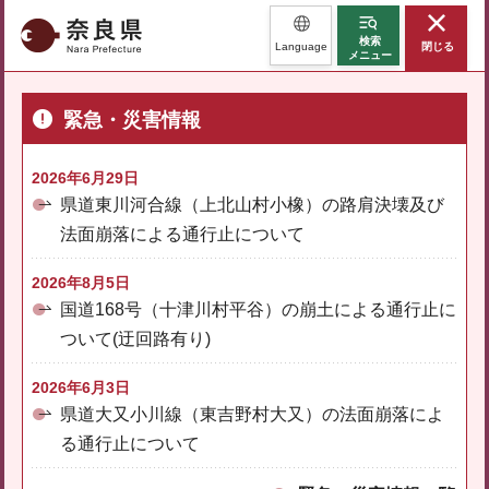
奈良県
検索
Language
閉じる
メニュー
緊急・災害情報
2026年6月29日
県道東川河合線（上北山村小橡）の路肩決壊及び
法面崩落による通行止について
2026年8月5日
国道168号（十津川村平谷）の崩土による通行止に
ついて(迂回路有り)
2026年6月3日
県道大又小川線（東吉野村大又）の法面崩落によ
る通行止について