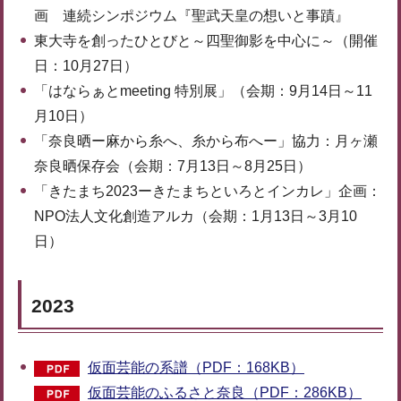
画 連続シンポジウム『聖武天皇の想いと事蹟』
東大寺を創ったひとびと～四聖御影を中心に～（開催
日：10月27日）
「はならぁとmeeting 特別展」（会期：9月14日～11
月10日）
「奈良晒ー麻から糸へ、糸から布へー」協力：月ヶ瀬
奈良晒保存会（会期：7月13日～8月25日）
「きたまち2023ーきたまちといろとインカレ」企画：
NPO法人文化創造アルカ（会期：1月13日～3月10
日）
2023
仮面芸能の系譜（PDF：168KB）
仮面芸能のふるさと奈良（PDF：286KB）