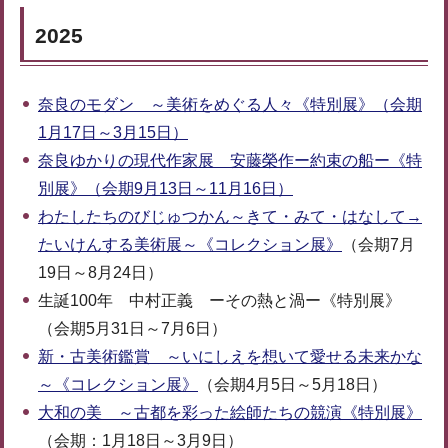
2025
奈良のモダン ～美術をめぐる人々《特別展》（会期
1月17日～3月15日）
奈良ゆかりの現代作家展 安藤榮作ー約束の船ー《特
別展》（会期9月13日～11月16日）
わたしたちのびじゅつかん～きて・みて・はなして→
たいけんする美術展～《コレクション展》
（会期7月
19日～8月24日）
生誕100年 中村正義 ーその熱と渦ー《特別展》
（会期5月31日～7月6日）
新・古美術鑑賞 ～いにしえを想いて愛せる未来かな
～《コレクション展》
（会期4月5日～5月18日）
大和の美 ～古都を彩った絵師たちの競演《特別展》
（会期：1月18日～3月9日）