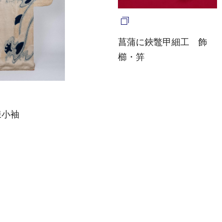
菖蒲に鋏鼈甲細工 飾
櫛・笄
様小袖