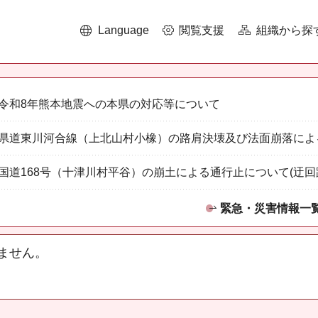
Language
閲覧支援
組織から探
令和8年熊本地震への本県の対応等について
県道東川河合線（上北山村小橡）の路肩決壊及び法面崩落によ
国道168号（十津川村平谷）の崩土による通行止について(迂回
緊急・災害情報一
ません。