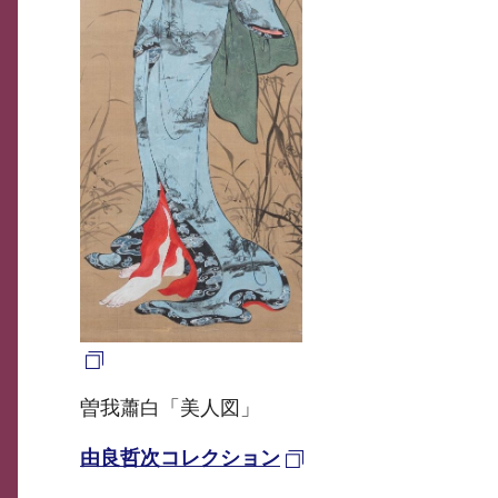
曽我蕭白「美人図」
由良哲次コレクション