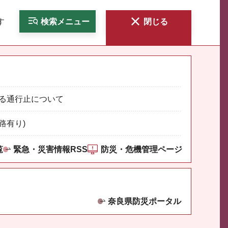
す
検索
メニュー
閉じる
る通行止について
路有り)
覧
緊急・災害情報RSS
防災・危機管理ページ
奈良県防災ポータル