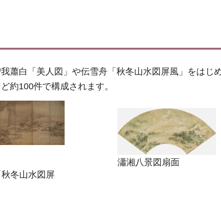
曽我蕭白「美人図」や伝雪舟「秋冬山水図屏風」をはじ
ど約100件で構成されます。
瀟湘八景図扇面
「秋冬山水図屏