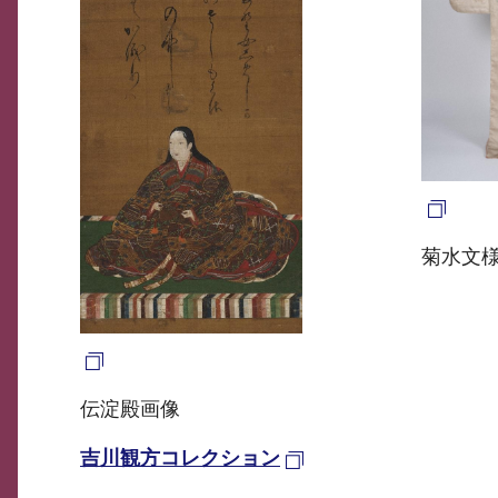
菊水文
伝淀殿画像
吉川観方コレクション