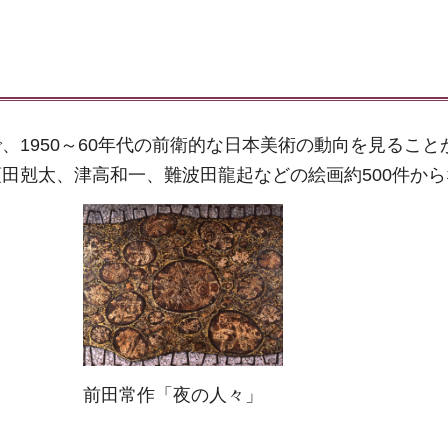
1950～60年代の前衛的な日本美術の動向を見ること
田剋太、津高和一、難波田龍起などの絵画約500件か
前田常作「夜の人々」