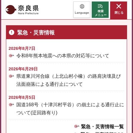
奈良県
検索
Language
閉じる
メニュー
緊急・災害情報
2026年8月7日
令和8年熊本地震への本県の対応等について
2026年6月29日
県道東川河合線（上北山村小橡）の路肩決壊及び
法面崩落による通行止について
2026年8月5日
国道168号（十津川村平谷）の崩土による通行止に
ついて(迂回路有り)
緊急・災害情報一覧