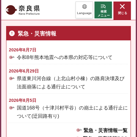
奈良県
検索
Language
閉じる
メニュー
緊急・災害情報
2026年8月7日
令和8年熊本地震への本県の対応等について
2026年6月29日
県道東川河合線（上北山村小橡）の路肩決壊及び
法面崩落による通行止について
2026年8月5日
国道168号（十津川村平谷）の崩土による通行止に
ついて(迂回路有り)
緊急・災害情報一覧