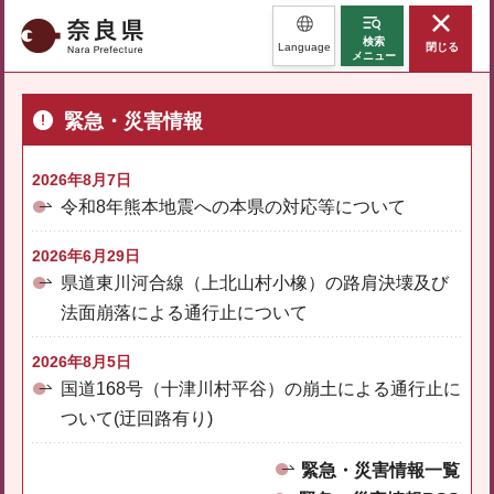
奈良県
検索
Language
閉じる
メニュー
緊急・災害情報
2026年8月7日
令和8年熊本地震への本県の対応等について
2026年6月29日
県道東川河合線（上北山村小橡）の路肩決壊及び
法面崩落による通行止について
2026年8月5日
国道168号（十津川村平谷）の崩土による通行止に
ついて(迂回路有り)
緊急・災害情報一覧