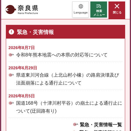
奈良県
検索
Language
閉じる
メニュー
緊急・災害情報
2026年8月7日
令和8年熊本地震への本県の対応等について
2026年6月29日
県道東川河合線（上北山村小橡）の路肩決壊及び
法面崩落による通行止について
2026年8月5日
国道168号（十津川村平谷）の崩土による通行止に
ついて(迂回路有り)
緊急・災害情報一覧