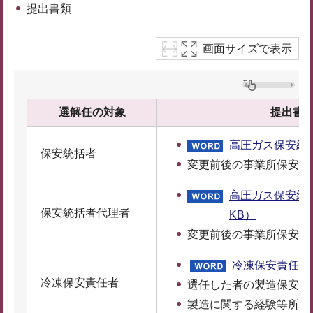
提出書類
画面サイズで表示
選解任の対象
提出書
高圧ガス保安統括
保安統括者
変更前後の事業所保安管
高圧ガス保安統
保安統括者代理者
KB）
変更前後の事業所保安管
冷凍保安責任者
冷凍保安責任者
選任した者の製造保安責
製造に関する経験等所定