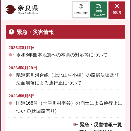
奈良県
検索
Language
閉じる
メニュー
緊急・災害情報
2026年8月7日
令和8年熊本地震への本県の対応等について
2026年6月29日
県道東川河合線（上北山村小橡）の路肩決壊及び
法面崩落による通行止について
2026年8月5日
国道168号（十津川村平谷）の崩土による通行止に
ついて(迂回路有り)
緊急・災害情報一覧