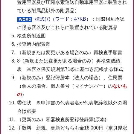
置用容器及び圧縮水素運送自動車用容器に装置され
ている附属品以外の附属品）
様式(7)（ワード：47KB）
：国際相互承認
に係る容器及びこれらに装置されている附属品
検査所附近図
検査所内配置図
（新規または変更がある場合のみ）再検査手順書
8（新規または変更がある場合のみ）再検査成績
表 ※容器保安規則第71条に基づき記帳する様式
（新規のみ）登記簿謄本（法人の場合）、住民票
（個人の場合。個人番号（マイナンバー）の
ないも
の
）
委任状 ※申請書の代表者名が代表取締役以外の場
合は必要
（更新のみ）容器検査所登録登録票(原本)
手数料 新規、更新どちらも金16,000円（奈良県収