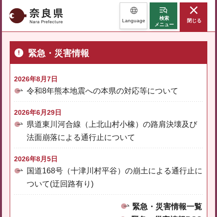
奈良県
検索
Language
閉じる
メニュー
緊急・災害情報
2026年8月7日
令和8年熊本地震への本県の対応等について
2026年6月29日
県道東川河合線（上北山村小橡）の路肩決壊及び
法面崩落による通行止について
2026年8月5日
国道168号（十津川村平谷）の崩土による通行止に
ついて(迂回路有り)
緊急・災害情報一覧