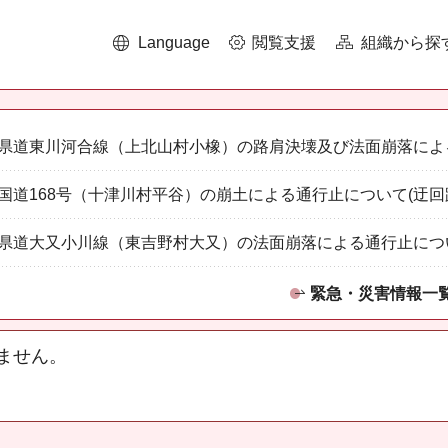
Language
閲覧支援
組織から探
県道東川河合線（上北山村小橡）の路肩決壊及び法面崩落によ
国道168号（十津川村平谷）の崩土による通行止について(迂回
県道大又小川線（東吉野村大又）の法面崩落による通行止につ
緊急・災害情報一
ません。