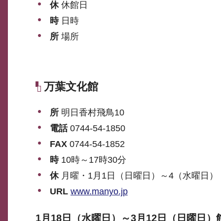
休
休館日
時
日時
所
場所
万葉文化館
所
明日香村飛鳥10
電話
0744-54-1850
FAX
0744-54-1852
時
10時～17時30分
休
月曜・1月1日（日曜日）～4（水曜日）
URL
www.manyo.jp
1月18日（水曜日）～3月12日（日曜日）