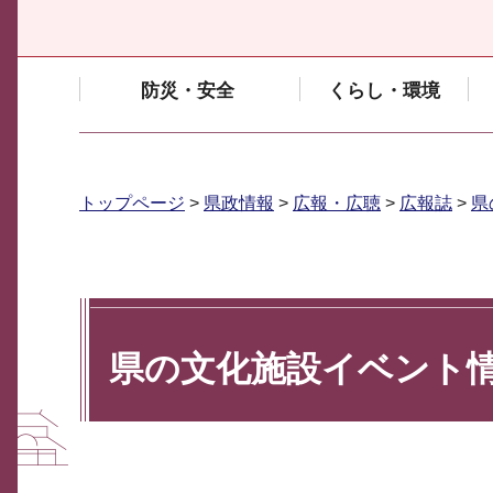
防災・安全
くらし・環境
トップページ
>
県政情報
>
広報・広聴
>
広報誌
>
県
県の文化施設イベント