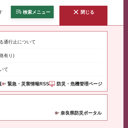
す
検索
メニュー
閉じる
る通行止について
路有り)
いて
覧
緊急・災害情報RSS
防災・危機管理ページ
奈良県防災ポータル