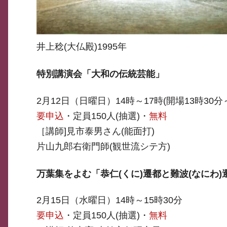
井上稔(大仏殿)1995年
特別講演会「大和の伝統芸能」
2月12日（日曜日）14時～17時(開場13時30分
要申込
・定員150人(抽選)・
無料
［講師]見市泰男さん(能面打)
片山九郎右衛門師(観世流シテ方)
万葉集をよむ「恭仁(くに)遷都と難波(なにわ)
2月15日（水曜日）14時～15時30分
要申込
・定員150人(抽選)・
無料