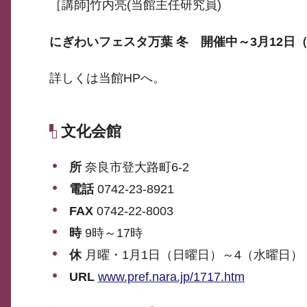
［講師]竹内亮(当館主任研究員)
にぎわいフェスタ万葉 冬 開催中～3月12日
詳しくは当館HPへ。
文化会館
所
奈良市登大路町6-2
電話
0742-23-8921
FAX
0742-22-8003
時
9時～17時
休
月曜・1月1日（日曜日）～4（水曜日）
URL
www.pref.nara.jp/1717.htm