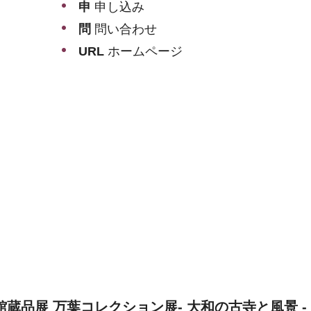
申
申し込み
問
問い合わせ
URL
ホームページ
館蔵品展 万葉コレクション展- 大和の古寺と風景 -