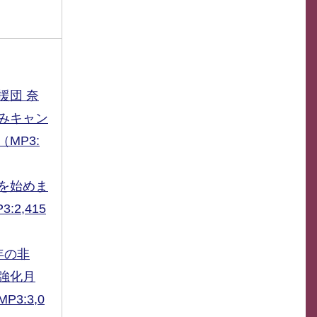
援団 奈
みキャン
MP3:
を始めま
:2,415
年の非
強化月
3:3,0