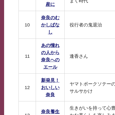
まく時代
産に
奈良のむ
10
かしばな
役行者の鬼退治
し
あの憧れ
の人から
11
逢香さん
奈良への
エール
新発見！
ヤマトポークソテー
12
おいしい
サルサかけ
奈良
生きがいを持って心
奈良養生