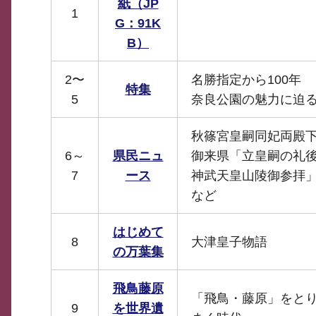
紙（JP
1
G：91K
B）
2〜
名勝指定から100年
特集
5
奈良公園の魅力に迫
秋篠宮皇嗣同妃両殿
6～
県民ニュ
御来県「立皇嗣の礼
7
ース
神武天皇山陵御参拝
など
はじめて
8
大津皇子物語
の万葉集
飛鳥藤原
「飛鳥・藤原」をと
9
を世界遺