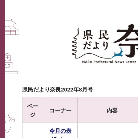
県民だより奈良2022年8月号
ペー
コーナー
内容
ジ
今月の表