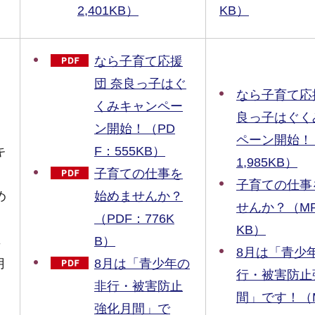
ま
2,401KB）
KB）
なら子育て応援
団 奈良っ子はぐ
なら子育て応
くみキャンペー
良っ子はぐく
ン開始！（PD
ペーン開始！（
キ
F：555KB）
1,985KB）
子育ての仕事を
子育ての仕事
め
始めませんか？
せんか？（MP3
（PDF：776K
KB）
非
B）
8月は「青少
月
8月は「青少年の
行・被害防止
非行・被害防止
間」です！（MP
強化月間」で