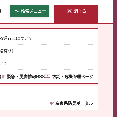
す
検索
メニュー
閉じる
る通行止について
路有り)
いて
覧
緊急・災害情報RSS
防災・危機管理ページ
奈良県防災ポータル