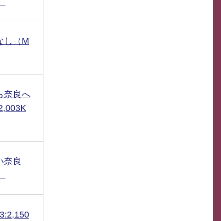
）
なし（M
ら奈良へ
,003K
い奈良
）
2,150