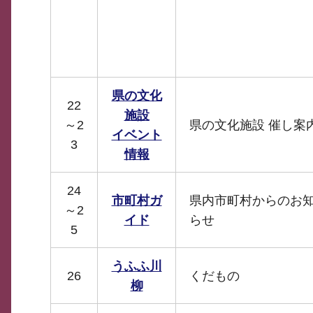
県の文化
22
施設
～2
県の文化施設 催し案
イベント
3
情報
24
市町村ガ
県内市町村からのお
～2
イド
らせ
5
うふふ川
26
くだもの
柳