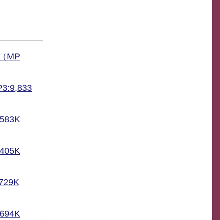
（MP
:9,833
583K
405K
29K
694K