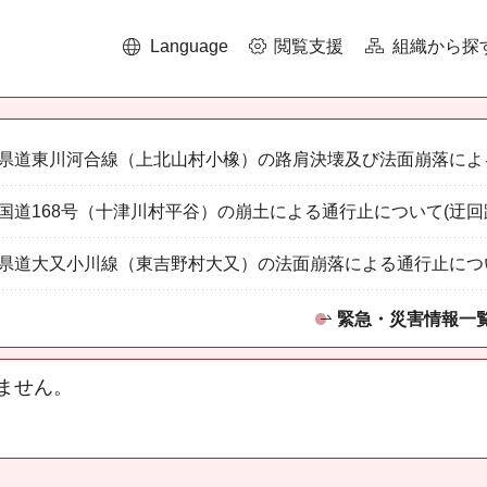
Language
閲覧支援
組織から探
県道東川河合線（上北山村小橡）の路肩決壊及び法面崩落によ
国道168号（十津川村平谷）の崩土による通行止について(迂回
県道大又小川線（東吉野村大又）の法面崩落による通行止につ
緊急・災害情報一
ません。