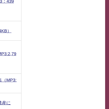
：439
4KB）
:2,79
（MP3:
遺産に