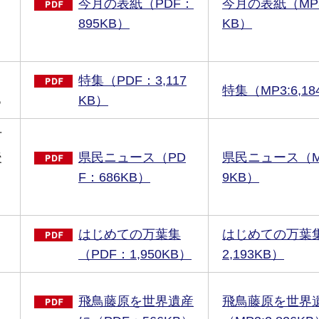
今月の表紙（PDF：
今月の表紙（MP3
895KB）
KB）
特集（PDF：3,117
特集（MP3:6,18
る
KB）
下
後
県民ニュース（PD
県民ニュース（MP3
」
F：686KB）
9KB）
はじめての万葉集
はじめての万葉集
（PDF：1,950KB）
2,193KB）
り
飛鳥藤原を世界遺産
飛鳥藤原を世界