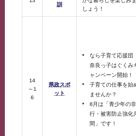
13
かな暮らしを楽しみ
訓
しょう！
なら子育て応援団
奈良っ子はぐくみ
ャンペーン開始！
14
子育ての仕事を始
県政スポ
～1
ット
ませんか？
6
8月は「青少年の
行・被害防止強化
間」です！