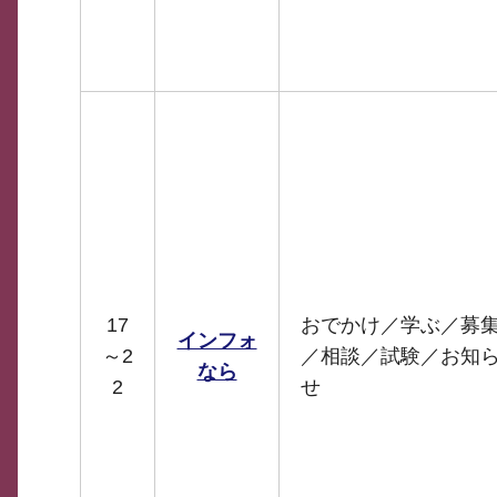
17
おでかけ／学ぶ／募
インフォ
～2
／相談／試験／お知
なら
2
せ